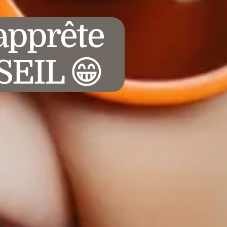
’apprête
SEIL 😁