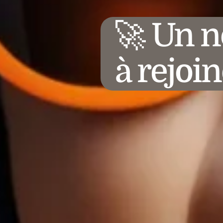
🚀 Un n
à rejo