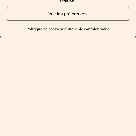
Refuser
Voir les préférences
Politique de cookies
Politique de confidentialité
Date de publication : 16 juin, 2026
Temps de lecture : 0,3 min
Catégories :
Evenements
5e Salon des Partenaires
CESVI